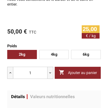
entier.
25,00
50,00 €
TTC
€ / kg
Poids
2kg
4kg
6kg

Ajouter au panier
Détails
Valeurs nutritionnelles